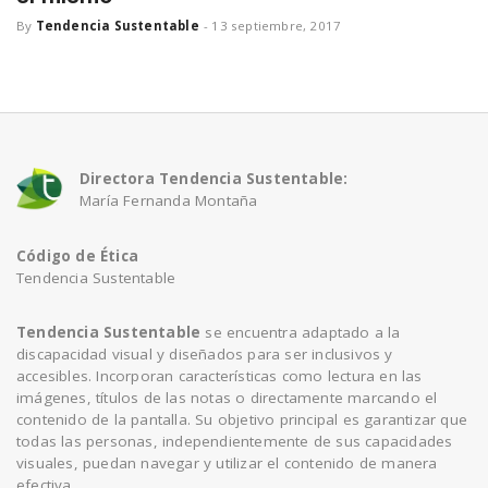
a
By
Tendencia Sustentable
-
13 septiembre, 2017
v
i
Directora Tendencia Sustentable:
María Fernanda Montaña
g
Código de Ética
Tendencia Sustentable
a
Tendencia Sustentable
se encuentra adaptado a la
t
discapacidad visual y diseñados para ser inclusivos y
accesibles. Incorporan características como lectura en las
imágenes, títulos de las notas o directamente marcando el
i
contenido de la pantalla. Su objetivo principal es garantizar que
todas las personas, independientemente de sus capacidades
visuales, puedan navegar y utilizar el contenido de manera
o
efectiva.