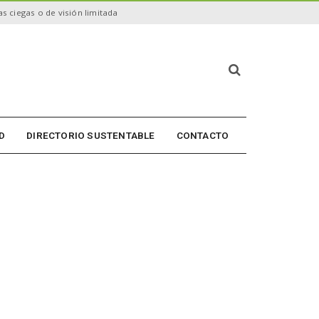
s ciegas o de visión limitada
B
ú
s
q
u
D
DIRECTORIO SUSTENTABLE
CONTACTO
e
d
a