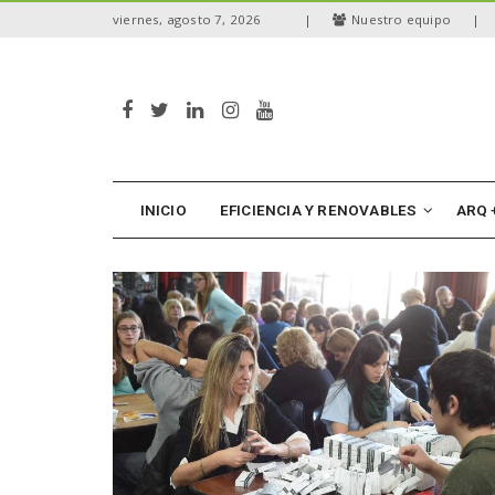
S
viernes, agosto 7, 2026
|
Nuestro equipo
|
k
i
p
t
o
m
a
i
n
INICIO
EFICIENCIA Y RENOVABLES
ARQ 
c
o
n
t
e
n
t