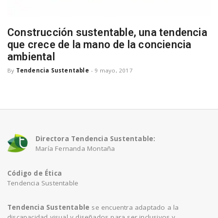
a
Construcción sustentable, una tendencia
v
que crece de la mano de la conciencia
ambiental
i
By
Tendencia Sustentable
-
9 mayo, 2017
g
a
Directora Tendencia Sustentable:
María Fernanda Montaña
t
Código de Ética
Tendencia Sustentable
i
Tendencia Sustentable
se encuentra adaptado a la
o
discapacidad visual y diseñados para ser inclusivos y