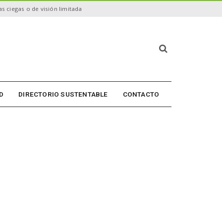
s ciegas o de visión limitada
B
ú
s
q
u
D
DIRECTORIO SUSTENTABLE
CONTACTO
e
d
a