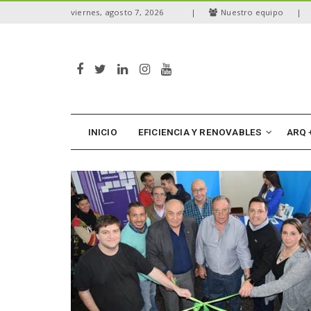
S
viernes, agosto 7, 2026
|
Nuestro equipo
|
k
i
p
t
o
m
a
i
n
INICIO
EFICIENCIA Y RENOVABLES
ARQ 
c
o
n
t
e
n
t