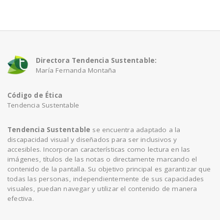
a
v
Directora Tendencia Sustentable:
María Fernanda Montaña
i
Código de Ética
g
Tendencia Sustentable
a
Tendencia Sustentable
se encuentra adaptado a la
discapacidad visual y diseñados para ser inclusivos y
accesibles. Incorporan características como lectura en las
t
imágenes, títulos de las notas o directamente marcando el
contenido de la pantalla. Su objetivo principal es garantizar que
todas las personas, independientemente de sus capacidades
i
visuales, puedan navegar y utilizar el contenido de manera
efectiva.
o