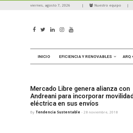
S
viernes, agosto 7, 2026
|
Nuestro equipo
|
k
i
p
t
o
m
a
i
n
INICIO
EFICIENCIA Y RENOVABLES
ARQ 
c
o
n
t
e
Mercado Libre genera alianza con
n
Andreani para incorporar movilida
t
eléctrica en sus envíos
By
Tendencia Sustentable
-
28 noviembre, 2018