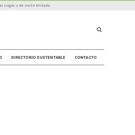
s ciegas o de visión limitada
B
ú
s
q
u
D
DIRECTORIO SUSTENTABLE
CONTACTO
e
d
a