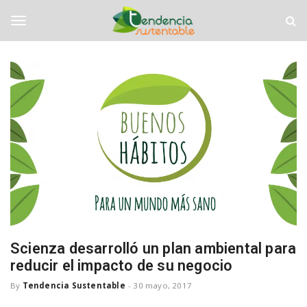
S
T
k
e
i
n
T
p
d
t
e
o
n
o
m
c
a
i
i
a
g
n
S
c
u
o
s
g
n
t
t
e
e
n
l
n
t
t
a
b
e
Scienza desarrolló un plan ambiental para
l
reducir el impacto de su negocio
e
n
By
Tendencia Sustentable
-
30 mayo, 2017