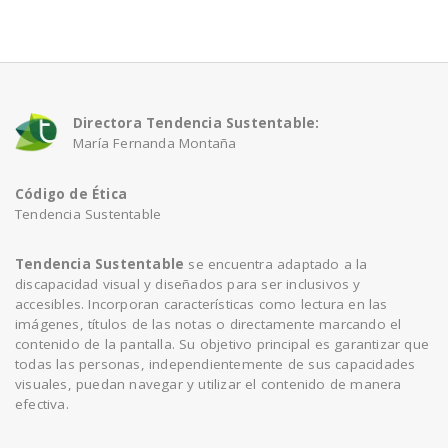
a
v
Directora Tendencia Sustentable:
María Fernanda Montaña
i
Código de Ética
g
Tendencia Sustentable
a
Tendencia Sustentable
se encuentra adaptado a la
discapacidad visual y diseñados para ser inclusivos y
accesibles. Incorporan características como lectura en las
t
imágenes, títulos de las notas o directamente marcando el
contenido de la pantalla. Su objetivo principal es garantizar que
todas las personas, independientemente de sus capacidades
i
visuales, puedan navegar y utilizar el contenido de manera
efectiva.
o