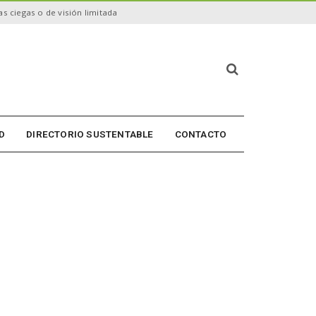
s ciegas o de visión limitada
B
ú
s
q
u
D
DIRECTORIO SUSTENTABLE
CONTACTO
e
d
a