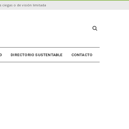
 ciegas o de visión limitada
B
ú
s
q
u
D
DIRECTORIO SUSTENTABLE
CONTACTO
e
d
a