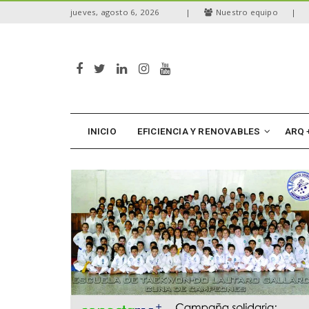
S
jueves, agosto 6, 2026
|
Nuestro equipo
|
k
i
p
t
o
m
a
i
n
INICIO
EFICIENCIA Y RENOVABLES
ARQ 
c
o
n
t
e
n
t