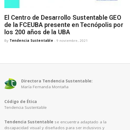
a
El Centro de Desarrollo Sustentable GEO
de la FCEUBA presente en Tecnópolis por
v
los 200 años de la UBA
By
Tendencia Sustentable
-
9 noviembre, 2021
i
g
a
Directora Tendencia Sustentable:
María Fernanda Montaña
t
Código de Ética
Tendencia Sustentable
i
Tendencia Sustentable
se encuentra adaptado a la
discapacidad visual y diseñados para ser inclusivos y
o