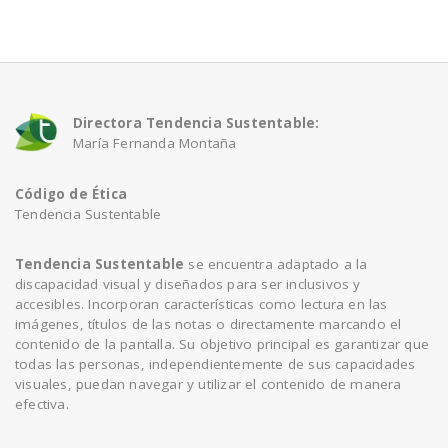
a
v
Directora Tendencia Sustentable:
María Fernanda Montaña
i
Código de Ética
g
Tendencia Sustentable
a
Tendencia Sustentable
se encuentra adaptado a la
discapacidad visual y diseñados para ser inclusivos y
accesibles. Incorporan características como lectura en las
t
imágenes, títulos de las notas o directamente marcando el
contenido de la pantalla. Su objetivo principal es garantizar que
todas las personas, independientemente de sus capacidades
i
visuales, puedan navegar y utilizar el contenido de manera
efectiva.
o