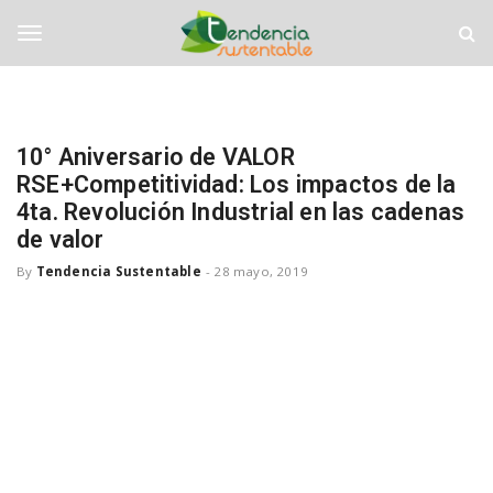
S
T
k
e
i
n
T
p
d
t
e
o
n
o
m
c
10° Aniversario de VALOR
a
i
RSE+Competitividad: Los impactos de la
i
a
g
n
4ta. Revolución Industrial en las cadenas
S
c
u
de valor
o
s
g
By
Tendencia Sustentable
-
28 mayo, 2019
n
t
t
e
e
n
l
n
t
t
a
b
e
l
e
n