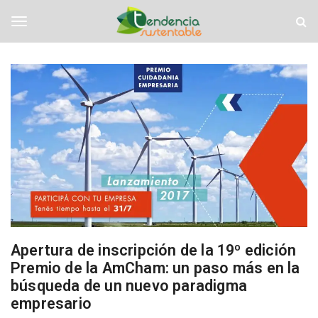
S
T
k
e
i
n
T
p
d
t
e
o
n
o
m
c
a
i
i
a
g
n
S
c
u
o
s
g
n
t
t
e
e
n
l
n
t
t
a
b
Apertura de inscripción de la 19º edición
e
l
Premio de la AmCham: un paso más en la
e
búsqueda de un nuevo paradigma
n
empresario