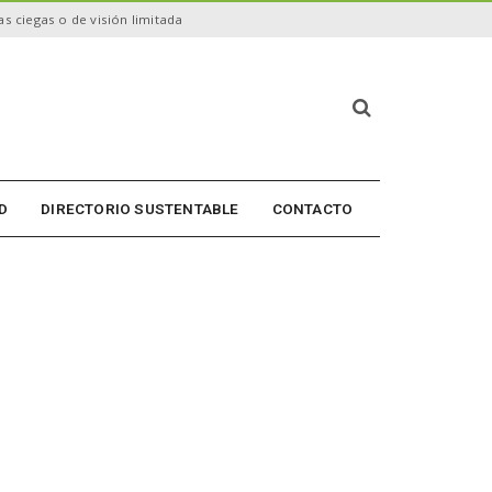
s ciegas o de visión limitada
B
ú
s
q
u
D
DIRECTORIO SUSTENTABLE
CONTACTO
e
d
a