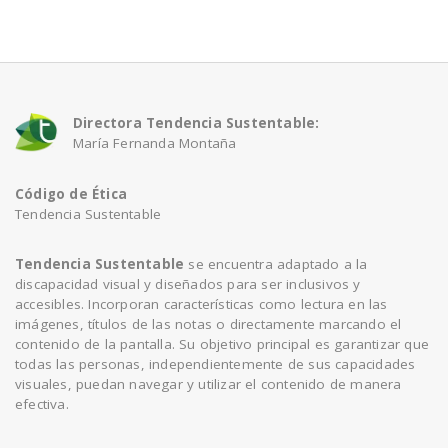
a
v
Directora Tendencia Sustentable:
María Fernanda Montaña
i
Código de Ética
g
Tendencia Sustentable
a
Tendencia Sustentable
se encuentra adaptado a la
discapacidad visual y diseñados para ser inclusivos y
accesibles. Incorporan características como lectura en las
t
imágenes, títulos de las notas o directamente marcando el
contenido de la pantalla. Su objetivo principal es garantizar que
todas las personas, independientemente de sus capacidades
i
visuales, puedan navegar y utilizar el contenido de manera
efectiva.
o