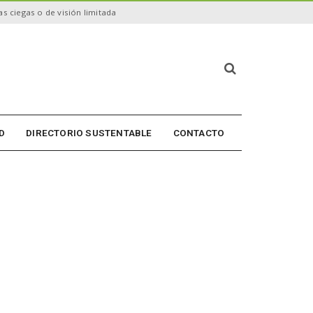
s ciegas o de visión limitada
B
ú
s
q
u
D
DIRECTORIO SUSTENTABLE
CONTACTO
e
d
a