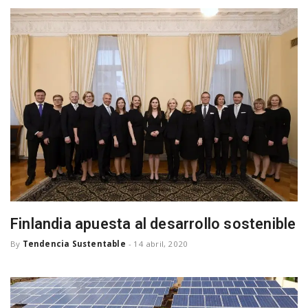
a
v
i
g
a
Finlandia apuesta al desarrollo sostenible
t
By
Tendencia Sustentable
-
14 abril, 2020
i
o