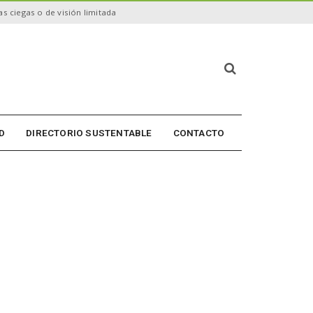
s ciegas o de visión limitada
B
ú
s
q
u
D
DIRECTORIO SUSTENTABLE
CONTACTO
e
d
a