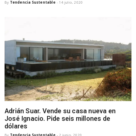
By
Tendencia Sustentable
-
14 julio, 2020
a
v
i
g
a
t
Adrián Suar. Vende su casa nueva en
i
José Ignacio. Pide seis millones de
dólares
o
By
Tendencia Sustentable
-
2 junio, 2020