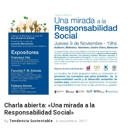
a
v
i
g
a
t
Charla abierta: «Una mirada a la
i
Responsabilidad Social»
By
Tendencia Sustentable
-
8 noviembre, 2017
o