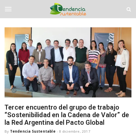
S
T
k
e
i
n
T
p
d
t
e
o
n
o
m
c
a
i
i
a
g
n
S
c
u
o
s
g
n
t
t
e
e
n
l
n
t
t
a
b
Tercer encuentro del grupo de trabajo
e
l
“Sostenibilidad en la Cadena de Valor” de
e
la Red Argentina del Pacto Global
n
By
Tendencia Sustentable
-
8 diciembre, 2017