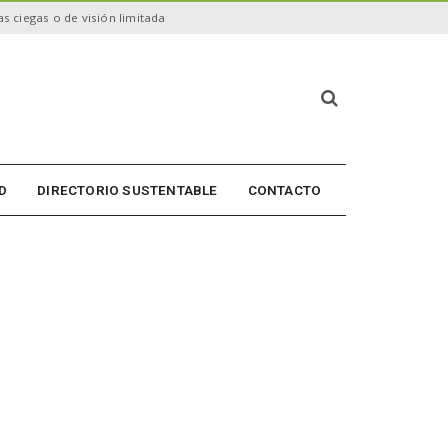
s ciegas o de visión limitada
B
ú
s
q
u
D
DIRECTORIO SUSTENTABLE
CONTACTO
e
d
a