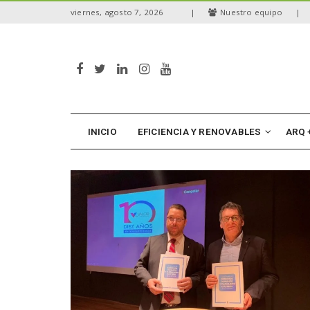
S
viernes, agosto 7, 2026
|
Nuestro equipo
|
k
i
p
t
o
m
a
i
n
INICIO
EFICIENCIA Y RENOVABLES
ARQ 
c
o
n
t
e
n
t