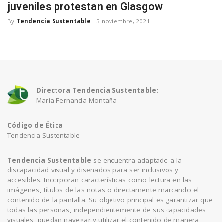
juveniles protestan en Glasgow
a
By
Tendencia Sustentable
-
5 noviembre, 2021
v
i
Directora Tendencia Sustentable:
María Fernanda Montaña
g
Código de Ética
a
Tendencia Sustentable
Tendencia Sustentable
se encuentra adaptado a la
t
discapacidad visual y diseñados para ser inclusivos y
accesibles. Incorporan características como lectura en las
imágenes, títulos de las notas o directamente marcando el
i
contenido de la pantalla. Su objetivo principal es garantizar que
todas las personas, independientemente de sus capacidades
visuales, puedan navegar y utilizar el contenido de manera
o