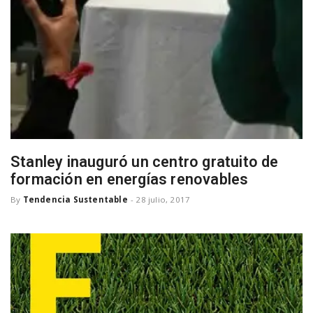
a
v
i
g
Stanley inauguró un centro gratuito de
formación en energías renovables
a
By
Tendencia Sustentable
-
28 julio, 2017
t
i
o