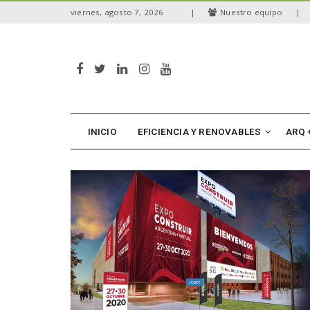
S
viernes, agosto 7, 2026
|
Nuestro equipo
|
k
i
p
t
o
m
a
i
n
INICIO
EFICIENCIA Y RENOVABLES
ARQ 
c
o
n
t
e
n
t