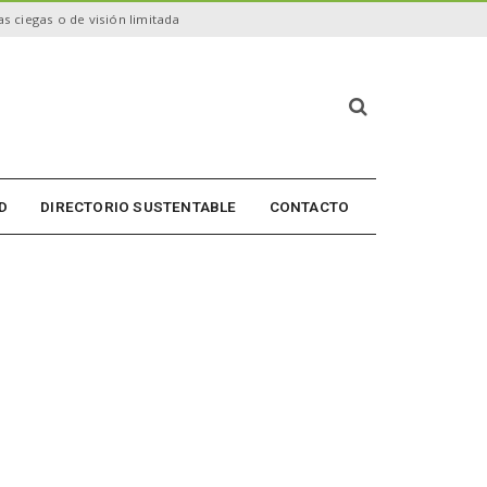
s ciegas o de visión limitada
B
ú
s
q
u
D
DIRECTORIO SUSTENTABLE
CONTACTO
e
d
a