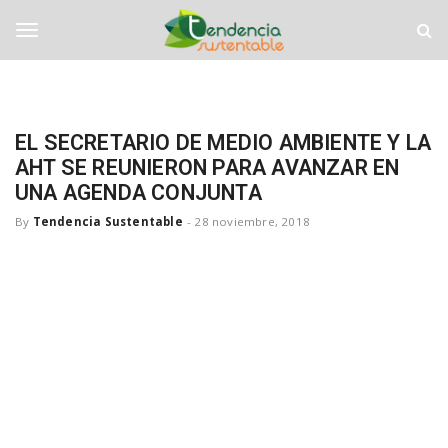
S
T
k
e
i
n
T
p
d
t
e
o
n
o
m
c
EL SECRETARIO DE MEDIO AMBIENTE Y LA
a
i
AHT SE REUNIERON PARA AVANZAR EN
i
a
g
n
UNA AGENDA CONJUNTA
S
c
u
By
Tendencia Sustentable
-
28 noviembre, 2018
o
s
g
n
t
t
e
e
n
l
n
t
t
a
b
e
l
e
n