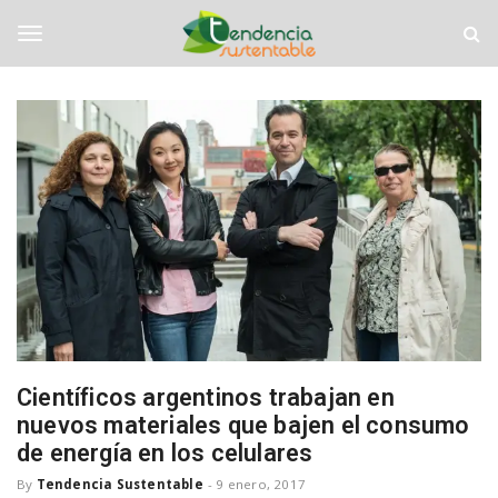
S
T
k
e
i
n
T
p
d
t
e
o
n
o
m
c
a
i
i
a
g
n
S
c
u
o
s
g
n
t
t
e
e
n
l
n
t
t
a
b
e
Científicos argentinos trabajan en
l
nuevos materiales que bajen el consumo
e
de energía en los celulares
n
By
Tendencia Sustentable
-
9 enero, 2017