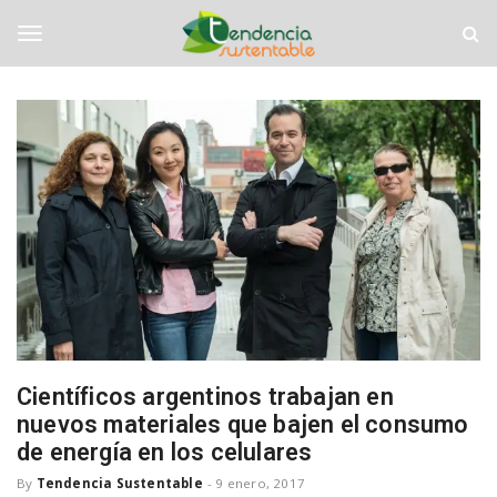
S
T
k
e
i
n
T
p
d
t
e
o
n
o
m
c
a
i
i
a
g
n
S
c
u
o
s
g
n
t
t
e
e
n
l
n
t
t
a
b
e
Científicos argentinos trabajan en
l
nuevos materiales que bajen el consumo
e
de energía en los celulares
n
By
Tendencia Sustentable
-
9 enero, 2017