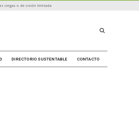
s ciegas o de visión limitada
B
ú
s
q
u
D
DIRECTORIO SUSTENTABLE
CONTACTO
e
d
a