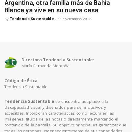
Argentina, otra familia más de Bahía
a
Blanca ya vive en su nueva casa
By
Tendencia Sustentable
-
28 noviembre, 2018
v
i
Directora Tendencia Sustentable:
g
María Fernanda Montaña
a
Código de Ética
Tendencia Sustentable
t
Tendencia Sustentable
se encuentra adaptado a la
discapacidad visual y diseñados para ser inclusivos y
i
accesibles. Incorporan características como lectura en las
imágenes, títulos de las notas o directamente marcando el
contenido de la pantalla. Su objetivo principal es garantizar que
o
todas las personas, independientemente de sus capacidades