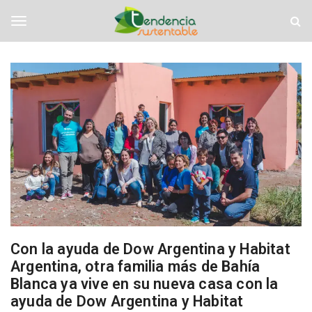
S
T
k
e
i
n
T
p
d
t
e
o
n
o
m
c
a
i
i
a
g
n
S
c
u
o
s
g
n
t
t
e
e
n
l
n
t
t
a
b
e
Con la ayuda de Dow Argentina y Habitat
l
Argentina, otra familia más de Bahía
e
Blanca ya vive en su nueva casa con la
n
ayuda de Dow Argentina y Habitat