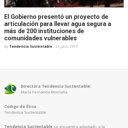
El Gobierno presentó un proyecto de
n
articulación para llevar agua segura a
más de 200 instituciones de
comunidades vulnerables
By
Tendencia Sustentable
-
25 julio, 2017
Directora Tendencia Sustentable:
María Fernanda Montaña
Código de Ética
Tendencia Sustentable
Tendencia Sustentable
se encuentra adaptado a la