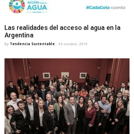
a
v
Las realidades del acceso al agua en la
Argentina
i
By
Tendencia Sustentable
-
30 octubre, 2019
g
a
t
i
o