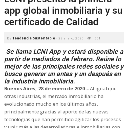
a
app global inmobiliaria y su
certificado de Calidad
v
By
Tendencia Sustentable
-
28 enero, 2020
601
i
Se llama LCNI App y estará disponible a
partir de mediados de febrero. Reúne lo
g
mejor de las principales redes sociales y
busca generar un antes y un después en
a
la industria inmobiliaria.
Buenos Aires, 28 de enero de 2020 –
Al igual que
t
otras industrias, el mercado inmobiliario ha
evolucionado mucho en los últimos años,
i
principalmente gracias al aporte de las nuevas
tecnologías que han permitido agilizar los procesos
y unir más a las desarrolladoras e inmobiliarias con
o