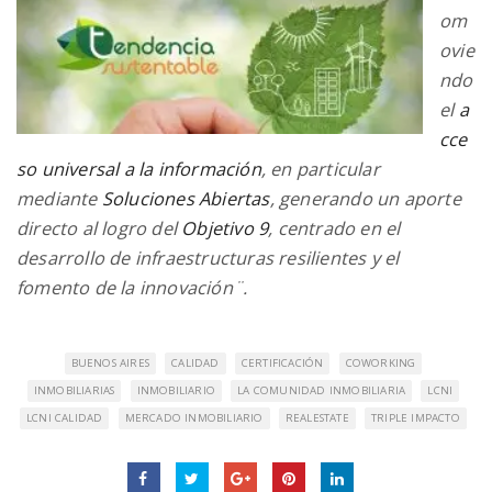
om
ovie
ndo
el
a
cce
so universal a la información
, en particular
mediante
Soluciones Abiertas
, generando un aporte
directo al logro del
Objetivo 9
, centrado en el
desarrollo de infraestructuras resilientes y el
fomento de la innovación¨.
BUENOS AIRES
CALIDAD
CERTIFICACIÓN
COWORKING
INMOBILIARIAS
INMOBILIARIO
LA COMUNIDAD INMOBILIARIA
LCNI
LCNI CALIDAD
MERCADO INMOBILIARIO
REALESTATE
TRIPLE IMPACTO